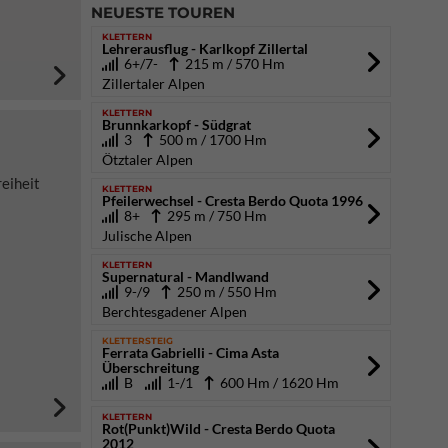
NEUESTE TOUREN
KLETTERN
Lehrerausflug - Karlkopf Zillertal
6+/7-
215 m / 570 Hm
Zillertaler Alpen
KLETTERN
Brunnkarkopf - Südgrat
3
500 m / 1700 Hm
Ötztaler Alpen
reiheit
KLETTERN
Pfeilerwechsel - Cresta Berdo Quota 1996
8+
295 m / 750 Hm
Julische Alpen
KLETTERN
Supernatural - Mandlwand
9-/9
250 m / 550 Hm
Berchtesgadener Alpen
KLETTERSTEIG
Ferrata Gabrielli - Cima Asta
Überschreitung
B
1-/1
600 Hm / 1620 Hm
KLETTERN
Rot(Punkt)Wild - Cresta Berdo Quota
2012