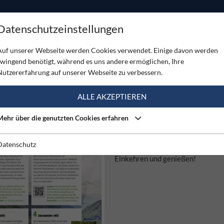
ODUKTE
TOUREN
SERVICE
SHOP
MAGAZINE
Datenschutzeinstellungen
Auf unserer Webseite werden Cookies verwendet. Einige davon werden
zwingend benötigt, während es uns andere ermöglichen, Ihre
Nutzererfahrung auf unserer Webseite zu verbessern.
ALLE AKZEPTIEREN
Mehr über die genutzten Cookies erfahren
02.07.2026
NATURFREUND 3/2026
Datenschutz
Ausgezeichnete Naturfreunde-Hü
Einkehren und genießen!