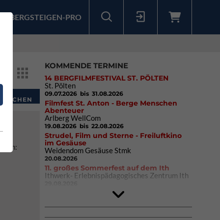
BERGSTEIGEN-PRO
Sollten Sie bereits ein Konto für unsere App haben, können Sie sich mit diesen Daten auch hier anmelden.
KOMMENDE TERMINE
14 BERGFILMFESTIVAL ST. PÖLTEN
St. Pölten
09.07.2026
bis 31.08.2026
Filmfest St. Anton - Berge Menschen
Abenteuer
Arlberg WellCom
19.08.2026
bis 22.08.2026
Strudel, Film und Sterne - Freiluftkino
im Gesäuse
tten:
Weidendom Gesäuse Stmk
20.08.2026
11. großes Sommerfest auf dem Ith
Ithwerk- Erlebnispädagogisches Zentrum Ith
29.08.2026
4Blocs KIDS 2026
DAV Kletter- & Boulderzentrum München
Süd (Thalkirchen)
26.09.2026