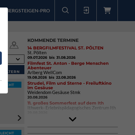
BERGSTEIGEN-PRO
Sollten Sie bereits ein Konto für unsere App haben, können Sie sich mit diesen Daten auch hier anmelden.
KOMMENDE TERMINE
14 BERGFILMFESTIVAL ST. PÖLTEN
St. Pölten
09.07.2026
bis 31.08.2026
Filmfest St. Anton - Berge Menschen
Abenteuer
Arlberg WellCom
19.08.2026
bis 22.08.2026
Strudel, Film und Sterne - Freiluftkino
LEICHT
im Gesäuse
Weidendom Gesäuse Stmk
20.08.2026
11. großes Sommerfest auf dem Ith
Ithwerk- Erlebnispädagogisches Zentrum Ith
29.08.2026
Rock Master Arco
Arco (IT)
02.10.2026
bis 04.10.2026
LEICHT