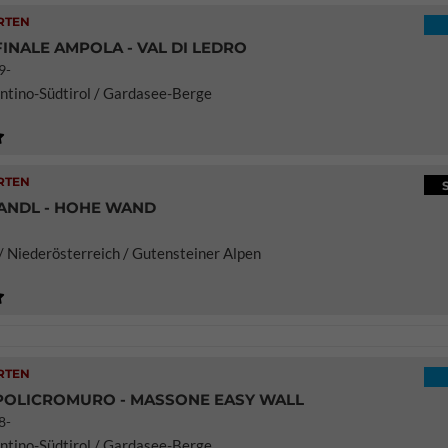
RTEN
FINALE AMPOLA - VAL DI LEDRO
9-
rentino-Südtirol / Gardasee-Berge
RTEN
ANDL - HOHE WAND
/ Niederösterreich / Gutensteiner Alpen
RTEN
 POLICROMURO - MASSONE EASY WALL
8-
rentino-Südtirol / Gardasee-Berge