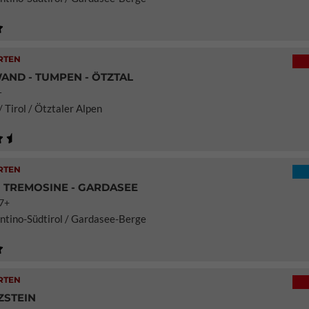
RTEN
ND - TUMPEN - ÖTZTAL
-
 Tirol / Ötztaler Alpen
RTEN
 TREMOSINE - GARDASEE
7+
rentino-Südtirol / Gardasee-Berge
RTEN
ZSTEIN