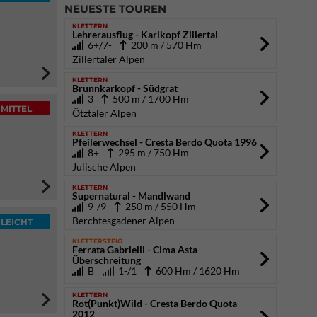
NEUESTE TOUREN
KLETTERN
Lehrerausflug - Karlkopf Zillertal
6+/7-
200 m / 570 Hm
Zillertaler Alpen
KLETTERN
Brunnkarkopf - Südgrat
3
500 m / 1700 Hm
MITTEL
Ötztaler Alpen
KLETTERN
Pfeilerwechsel - Cresta Berdo Quota 1996
8+
295 m / 750 Hm
Julische Alpen
KLETTERN
Supernatural - Mandlwand
9-/9
250 m / 550 Hm
Berchtesgadener Alpen
LEICHT
KLETTERSTEIG
Ferrata Gabrielli - Cima Asta
Überschreitung
B
1-/1
600 Hm / 1620 Hm
KLETTERN
Rot(Punkt)Wild - Cresta Berdo Quota
2012