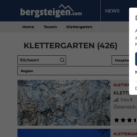
NEWS
PR
Home
Touren
Klettergarten
KLETTERGARTEN (426)
Stichwort
Hauptschwie
Region
KLETTERGA
KLETTERG
3 bis 8
Österreich 
KLETTERGA