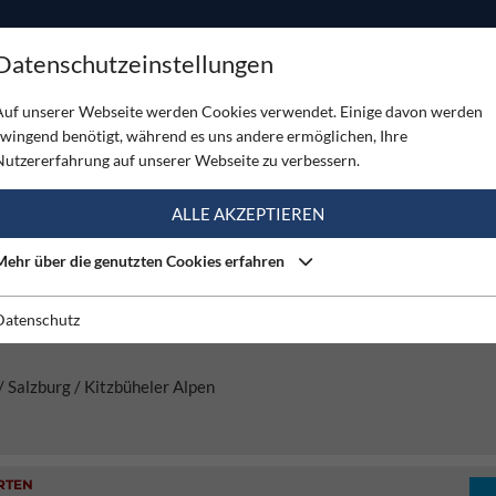
ODUKTE
TOUREN
SERVICE
SHOP
MAGAZINE
Datenschutzeinstellungen
Auf unserer Webseite werden Cookies verwendet. Einige davon werden
zwingend benötigt, während es uns andere ermöglichen, Ihre
Nutzererfahrung auf unserer Webseite zu verbessern.
ALLE AKZEPTIEREN
rigkeit [UIAA]
Ausrichtung
Gebirge
Mehr über die genutzten Cookies erfahren
RTEN
Datenschutz
ARTEN HINTERSTEIN - WALD IM PINZGAU
/ Salzburg / Kitzbüheler Alpen
RTEN