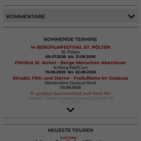
KOMMENTARE
KOMMENDE TERMINE
14 BERGFILMFESTIVAL ST. PÖLTEN
St. Pölten
09.07.2026
bis 31.08.2026
Filmfest St. Anton - Berge Menschen Abenteuer
Arlberg WellCom
19.08.2026
bis 22.08.2026
Strudel, Film und Sterne - Freiluftkino im Gesäuse
Weidendom Gesäuse Stmk
20.08.2026
11. großes Sommerfest auf dem Ith
Ithwerk- Erlebnispädagogisches Zentrum Ith
29.08.2026
Rock Master Arco
Arco (IT)
02.10.2026
bis 04.10.2026
NEUESTE TOUREN
KLETTERN