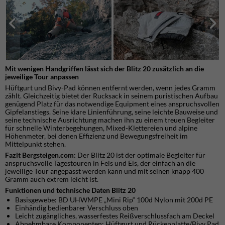
Mit wenigen Handgriffen lässt sich der Blitz 20 zusätzlich an die
jeweilige Tour anpassen
Hüftgurt und Bivy-Pad können entfernt werden, wenn jedes Gramm
zählt. Gleichzeitig bietet der Rucksack in seinem puristischen Aufbau
genügend Platz für das notwendige Equipment eines anspruchsvollen
Gipfelanstiegs. Seine klare Linienführung, seine leichte Bauweise und
seine technische Ausrichtung machen ihn zu einem treuen Begleiter
für schnelle Winterbegehungen, Mixed-Klettereien und alpine
Höhenmeter, bei denen Effizienz und Bewegungsfreiheit im
Mittelpunkt stehen.
Fazit Bergsteigen.com:
Der Blitz 20 ist der optimale Begleiter für
anspruchsvolle Tagestouren in Fels und Eis, der einfach an die
jeweilige Tour angepasst werden kann und mit seinen knapp 400
Gramm auch extrem leicht ist.
Funktionen und technische Daten Blitz 20
Basisgewebe: BD UHWMPE „Mini Rip“ 100d Nylon mit 200d PE
Einhändig bedienbarer Verschluss oben
Leicht zugängliches, wasserfestes Reißverschlussfach am Deckel
Abnehmbare Komponenten: Hüftgurt und Rückenplatte/Bivy Pad