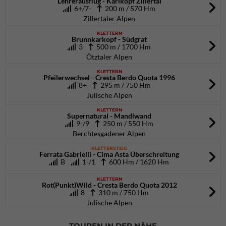
Lehrerausflug - Karlkopf Zillertal
6+/7-
200 m / 570 Hm
Zillertaler Alpen
KLETTERN
Brunnkarkopf - Südgrat
3
500 m / 1700 Hm
Ötztaler Alpen
KLETTERN
Pfeilerwechsel - Cresta Berdo Quota 1996
8+
295 m / 750 Hm
Julische Alpen
KLETTERN
Supernatural - Mandlwand
9-/9
250 m / 550 Hm
Berchtesgadener Alpen
KLETTERSTEIG
Ferrata Gabrielli - Cima Asta Überschreitung
B
1-/1
600 Hm / 1620 Hm
KLETTERN
Rot(Punkt)Wild - Cresta Berdo Quota 2012
8
310 m / 750 Hm
Julische Alpen
TOUREN IN DER NÄHE