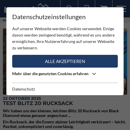
Datenschutzeinstellungen
Sollten Sie bereits ein Konto für unsere App haben, können Sie sich mit diesen Daten auch hier anmelden.
Produkte
Test Blitz 20 Rucksack
Auf unserer Webseite werden Cookies verwendet. Einige
davon werden zwingend benötigt, während es uns andere
ermöglichen, Ihre Nutzererfahrung auf unserer Webseite
zu verbessern.
ALLE AKZEPTIEREN
Mehr über die genutzten Cookies erfahren
Datenschutz
Der kleine, leichte Blitz 20 Rucksack von Black Diamond
22 OKTOBER 2025
TEST BLITZ 20 RUCKSACK
Wir haben uns den kleinen, leichten Blitz 20 Rucksack von Black
Diamond etwas genauer angeschaut ...
Ein Rucksack, der die Essenz alpiner Leichtigkeit verkörpert – leicht,
flexibel, unkompliziert und zuverlässig.