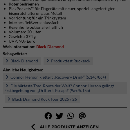
Roter Seilriemen
PickPockets™ für Eisgeräte mit neuer, speziell angefertigter
Eisgerätehalterung aus Metall
Vorrichtung für ein Trinksystem
Internes Reißverschlussfach
Regenhülle optional erhältlich
Volumen: 20 Liter
Gewicht: 374 g
UVP: 90,- Euro
Web information:
Black Diamond
Schagwörter:
Black Diamond
Produkttest Rucksack
Ähnliche Neuigkeiten:
Connor Herson klettert „Recovery Drink“ (5.14c/8c+)
Die härteste Trad-Route der Welt? Connor Herson gelingt
Erstbegehung von „Drifter’s Escape“ (9a+/5.15a)
Black Diamond Rock Tour 2025 / 26
ALLE PRODUKTE ANZEIGEN