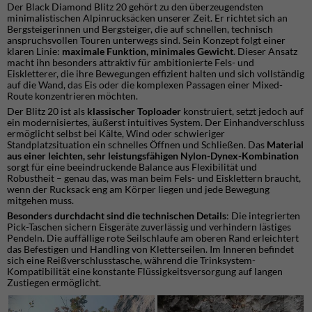
Der Black Diamond Blitz 20 gehört zu den überzeugendsten
minimalistischen Alpinrucksäcken unserer Zeit. Er richtet sich an
Bergsteigerinnen und Bergsteiger, die auf schnellen, technisch
anspruchsvollen Touren unterwegs sind. Sein Konzept folgt einer
klaren Linie:
maximale Funktion, minimales Gewicht
. Dieser Ansatz
macht ihn besonders attraktiv für ambitionierte Fels- und
Eiskletterer, die ihre Bewegungen effizient halten und sich vollständig
auf die Wand, das Eis oder die komplexen Passagen einer Mixed-
Route konzentrieren möchten.
Der Blitz 20 ist als
klassischer Toploader
konstruiert, setzt jedoch auf
ein modernisiertes, äußerst intuitives System. Der Einhandverschluss
ermöglicht selbst bei Kälte, Wind oder schwieriger
Standplatzsituation ein schnelles Öffnen und Schließen. Das
Material
aus einer leichten, sehr leistungsfähigen Nylon-Dynex-Kombination
sorgt für eine beeindruckende Balance aus Flexibilität und
Robustheit – genau das, was man beim Fels- und Eisklettern braucht,
wenn der Rucksack eng am Körper liegen und jede Bewegung
mitgehen muss.
Besonders durchdacht sind die technischen Details
: Die integrierten
Pick-Taschen sichern Eisgeräte zuverlässig und verhindern lästiges
Pendeln. Die auffällige rote Seilschlaufe am oberen Rand erleichtert
das Befestigen und Handling von Kletterseilen. Im Inneren befindet
sich eine Reißverschlusstasche, während die Trinksystem-
Kompatibilität eine konstante Flüssigkeitsversorgung auf langen
Zustiegen ermöglicht.