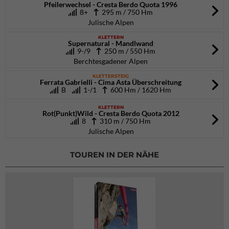
Pfeilerwechsel - Cresta Berdo Quota 1996
8+
295 m / 750 Hm
Julische Alpen
KLETTERN
Supernatural - Mandlwand
9-/9
250 m / 550 Hm
Berchtesgadener Alpen
KLETTERSTEIG
Ferrata Gabrielli - Cima Asta Überschreitung
B
1-/1
600 Hm / 1620 Hm
KLETTERN
Rot(Punkt)Wild - Cresta Berdo Quota 2012
8
310 m / 750 Hm
Julische Alpen
TOUREN IN DER NÄHE