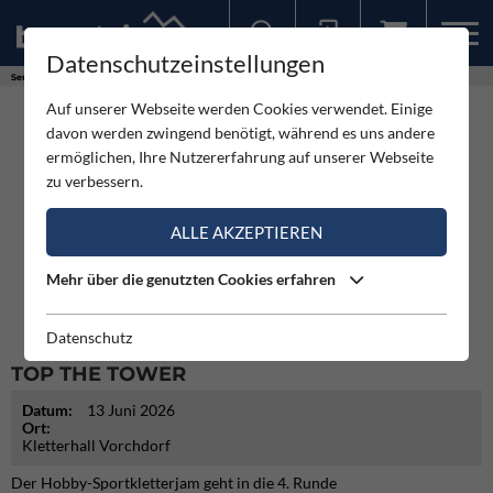
Datenschutzeinstellungen
Sollten Sie bereits ein Konto für unsere App haben, können Sie sich mit diesen Daten auch hier anmelden.
Service
Termine
Top the Tower
Auf unserer Webseite werden Cookies verwendet. Einige
davon werden zwingend benötigt, während es uns andere
ermöglichen, Ihre Nutzererfahrung auf unserer Webseite
zu verbessern.
ALLE AKZEPTIEREN
Mehr über die genutzten Cookies erfahren
Datenschutz
TOP THE TOWER
Datum:
13 Juni 2026
Ort:
Kletterhall Vorchdorf
Der Hobby-Sportkletterjam geht in die 4. Runde