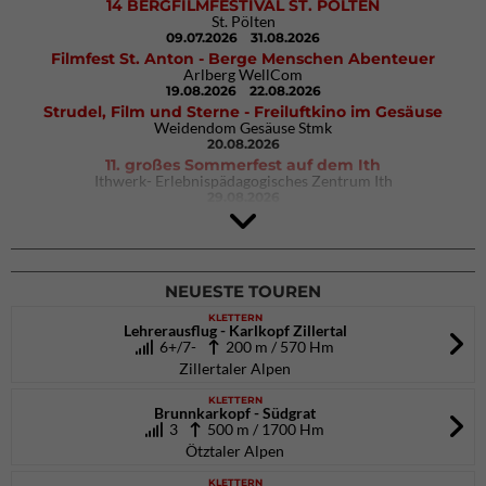
14 BERGFILMFESTIVAL ST. PÖLTEN
St. Pölten
09.07.2026
31.08.2026
Filmfest St. Anton - Berge Menschen Abenteuer
Arlberg WellCom
19.08.2026
22.08.2026
Strudel, Film und Sterne - Freiluftkino im Gesäuse
Weidendom Gesäuse Stmk
20.08.2026
11. großes Sommerfest auf dem Ith
Ithwerk- Erlebnispädagogisches Zentrum Ith
29.08.2026
Rock Master Arco
Arco (IT)
02.10.2026
04.10.2026
NEUESTE TOUREN
KLETTERN
Lehrerausflug - Karlkopf Zillertal
6+/7-
200 m / 570 Hm
Zillertaler Alpen
KLETTERN
Brunnkarkopf - Südgrat
3
500 m / 1700 Hm
Ötztaler Alpen
KLETTERN