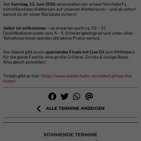
Am
Samstag, 13. Juni 2026
veranstalten wir erneut Vorchdorf’s
mitreißendsten Kletterjam auf unserem Kletterturm – und ab sofort
kannst du dir einen Startplatz sichern!
Jede/r ist willkommen
– es erwarten euch ca. 10 – 15
Qualifikationsrouten vom 4.– 9. Schwierigkeitsgrad und unter allen
TeilnehmerInnen werden attraktive Preise verlost.
Am Abend gibt es ein
spannendes Finale mit Live-DJ
zum Mitfiebern
für die ganze Familie, eine große Grillerei, Drinks & lässige Beats.
Also gleich anmelden!
Tickets gibt es hier:
https://www.kletterhalle-vorchdorf.at/top-the-
tower/
ALLE TERMINE ANZEIGEN
KOMMENDE TERMINE