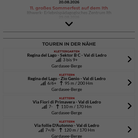
20.08.2026
11. großes Sommerfest auf dem Ith
Ithwerk- Erlebnispädagogisches Zentrum Ith
29.08.2026
4Blocs KIDS 2026
DAV Kletter- & Boulderzentrum München Süd (Thalkirchen)
26.09.2026
TOUREN IN DER NÄHE
KLETTERGARTEN
Regina del Lago - Sektor B C - Val di Ledro
3 bis 9+
Gardasee-Berge
KLETTERN
Regina del Lago - Zio Genio - Val di Ledro
6/6+
95 m / 200 Hm
Gardasee-Berge
KLETTERN
Via Fiori di Primavera - Val di Ledro
7-
110 m / 170 Hm
Gardasee-Berge
KLETTERN
Via follie D'Autonno - Val di Ledro
7+/8-
120 m / 170 Hm
Gardasee-Berge