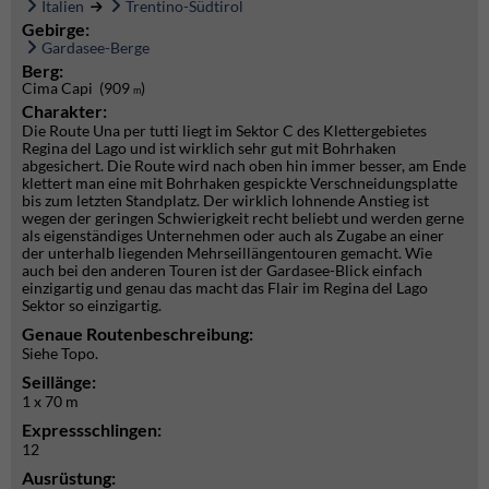
Italien
Trentino-Südtirol
Gebirge:
Gardasee-Berge
Berg:
Cima Capi (909
)
m
Charakter:
Die Route Una per tutti liegt im Sektor C des Klettergebietes
Regina del Lago und ist wirklich sehr gut mit Bohrhaken
abgesichert. Die Route wird nach oben hin immer besser, am Ende
klettert man eine mit Bohrhaken gespickte Verschneidungsplatte
bis zum letzten Standplatz. Der wirklich lohnende Anstieg ist
wegen der geringen Schwierigkeit recht beliebt und werden gerne
als eigenständiges Unternehmen oder auch als Zugabe an einer
der unterhalb liegenden Mehrseillängentouren gemacht. Wie
auch bei den anderen Touren ist der Gardasee-Blick einfach
einzigartig und genau das macht das Flair im Regina del Lago
Sektor so einzigartig.
Genaue Routenbeschreibung:
Siehe Topo.
Seillänge:
1 x 70 m
Expressschlingen:
12
Ausrüstung: