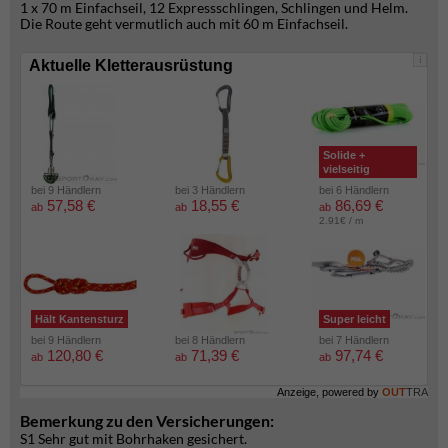
1 x 70 m Einfachseil, 12 Expressschlingen, Schlingen und Helm.
Die Route geht vermutlich auch mit 60 m Einfachseil.
i
Aktuelle Kletterausrüstung
Solide +
vielseitig
bei 9 Händlern
bei 3 Händlern
bei 6 Händlern
57,58 €
18,55 €
86,69 €
ab
ab
ab
2.91€ / m
Hält Kantensturz
Super leicht
bei 9 Händlern
bei 8 Händlern
bei 7 Händlern
120,80 €
71,39 €
97,74 €
ab
ab
ab
Anzeige, powered by
OUT
TRA
Bemerkung zu den Versicherungen:
S1 Sehr gut mit Bohrhaken gesichert.