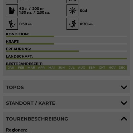
60
/ 200
m
Hm
Süd
1:30
/ 2:30
Std.
Std.
0:30
0:30
Min.
Min.
KONDITION:
KRAFT:
ERFAHRUNG:
LANDSCHAFT:
BESTE JAHRESZEIT:
JAN
FEB
MÄR
APR
MAI
JUN
JUL
AUG
SEP
OKT
NOV
DEC
TOPOS
STANDORT / KARTE
TOURENBESCHREIBUNG
Regionen: