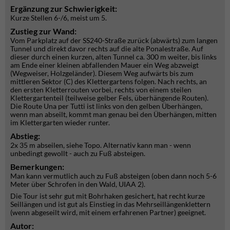
Ergänzung zur Schwierigkeit:
Kurze Stellen 6-/6, meist um 5.
Zustieg zur Wand:
Vom Parkplatz auf der SS240-Straße zurück (abwärts) zum langen
Tunnel und direkt davor rechts auf die alte Ponalestraße. Auf
dieser durch einen kurzen, alten Tunnel ca. 300 m weiter, bis links
am Ende einer kleinen abfallenden Mauer ein Weg abzweigt
(Wegweiser, Holzgeländer). Diesem Weg aufwärts bis zum
mittleren Sektor (C) des Klettergartens folgen. Nach rechts, an
den ersten Kletterrouten vorbei, rechts von einem steilen
Klettergartenteil (teilweise gelber Fels, überhängende Routen).
Die Route Una per Tutti ist links von den gelben Überhängen,
wenn man abseilt, kommt man genau bei den Überhängen, mitten
im Klettergarten wieder runter.
Abstieg:
2x 35 m abseilen, siehe Topo. Alternativ kann man - wenn
unbedingt gewollt - auch zu Fuß absteigen.
Bemerkungen:
Man kann vermutlich auch zu Fuß absteigen (oben dann noch 5-6
Meter über Schrofen in den Wald, UIAA 2).
Die Tour ist sehr gut mit Bohrhaken gesichert, hat recht kurze
Seillängen und ist gut als Einstieg in das Mehrseillängenklettern
(wenn abgeseilt wird, mit einem erfahrenen Partner) geeignet.
Autor: