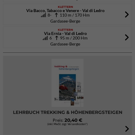
KLETTERN
Via Bacco, Tabacco e Venere - Val di Ledro
8-
110 m / 170 Hm
Gardasee-Berge
KLETTERN
Via Ernia - Val di Ledro
6
95 m / 200 Hm
Gardasee-Berge
LEHRBUCH TREKKING & HÖHENBERGSTEIGEN
20,40 €
Preis:
(inkl. MwSt. zzgl. Versandkosten*)