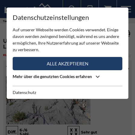
Datenschutzeinstellungen
Sollten Sie bereits ein Konto für unsere App haben, können Sie sich mit diesen Daten auch hier anmelden.
Touren
Klettern
Una per tutti - Regina del Lago - Val di Ledro
Auf unserer Webseite werden Cookies verwendet. Einige
davon werden zwingend benötigt, während es uns andere
UNA PER TUTTI - REGINA DEL LAGO - VAL DI
ermöglichen, Ihre Nutzererfahrung auf unserer Webseite
LEDRO
zu verbessern.
KLETTERN
(1)
MITTEL
ALLE AKZEPTIEREN
TOURENINFO
Mehr über die genutzten Cookies erfahren
Datenschutz
6-/6
Diff.
Sehr gut
5 obl.