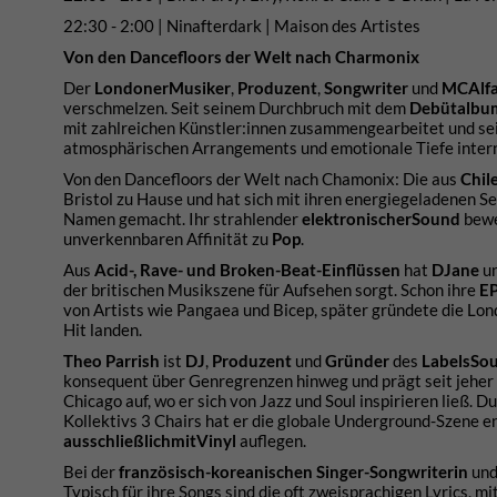
22:30 - 2:00 | Ninafterdark | Maison des Artistes
Von den Dancefloors der Welt nach Charmonix
Der
Londoner
Musiker
,
Produzent
,
Songwriter
und
MC
Alf
verschmelzen. Seit seinem Durchbruch mit dem
Debütalbum
mit zahlreichen Künstler:innen zusammengearbeitet und sei
atmosphärischen Arrangements und emotionale Tiefe interna
Von den Dancefloors der Welt nach Chamonix: Die aus
Chil
Bristol zu Hause und hat sich mit ihren energiegeladenen S
Namen gemacht. Ihr strahlender
elektronischer
Sound
bewe
unverkennbaren Affinität zu
Pop
.
Aus
Acid-, Rave- und Broken-Beat-Einflüssen
hat
DJane
u
der britischen Musikszene für Aufsehen sorgt. Schon ihre
EP
von Artists wie Pangaea und Bicep, später gründete die Lond
Hit landen.
Theo Parrish
ist
DJ
,
Produzent
und
Gründer
des
Labels
So
konsequent über Genregrenzen hinweg und prägt seit jeher ei
Chicago auf, wo er sich von Jazz und Soul inspirieren ließ. 
Kollektivs 3 Chairs hat er die globale Underground-Szene e
ausschließlich
mit
Vinyl
auflegen.
Bei der
französisch-koreanischen Singer-Songwriterin
un
Typisch für ihre Songs sind die oft zweisprachigen Lyrics, m