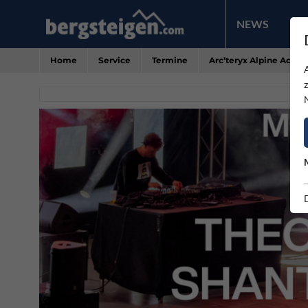
NEWS
PR
Home
Service
Termine
Arc’teryx Alpine Aca