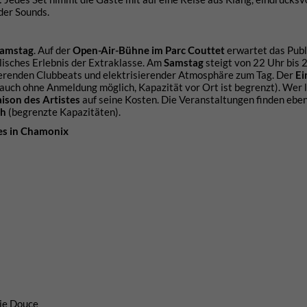
der Sounds.
amstag
. Auf der
Open-Air-Bühne im Parc Couttet
erwartet das Pub
lisches Erlebnis der Extraklasse. Am
Samstag
steigt von 22 Uhr bis 2
ierenden Clubbeats und elektrisierender Atmosphäre zum Tag. Der
Ei
 auch ohne Anmeldung möglich, Kapazität vor Ort ist begrenzt). Wer l
ison des Artistes
auf seine Kosten. Die Veranstaltungen finden eben
ch
(begrenzte Kapazitäten).
es in Chamonix
lie Douce