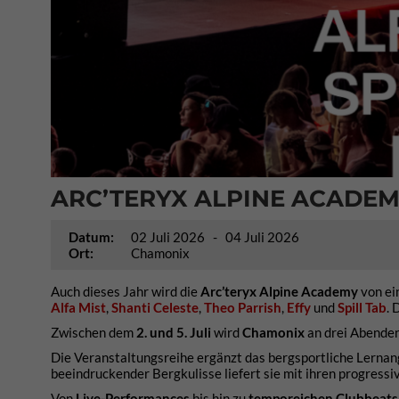
ARC’TERYX ALPINE ACAD
Datum:
02 Juli 2026
- 04 Juli 2026
Ort:
Chamonix
Auch dieses Jahr wird die
Arc’teryx Alpine Academy
von e
Alfa Mist
,
Shanti Celeste
,
Theo Parrish
,
Effy
und
Spill Tab
. 
Zwischen dem
2. und 5. Juli
wird
Chamonix
an drei Abenden
Die Veranstaltungsreihe ergänzt das bergsportliche Lerna
beeindruckender Bergkulisse liefert sie mit ihren progres
Von
Live-Performances
bis hin zu
temporeichen Clubbeats