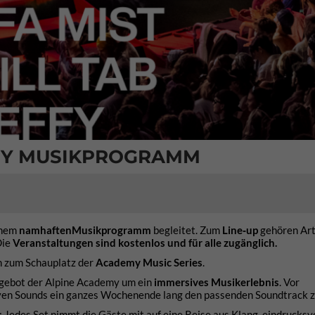
EMY MUSIKPROGRAMM
inem
namhaften
Musikprogramm
begleitet. Zum
Line‑up
gehören Art
Die
Veranstaltungen sind kostenlos und für alle zugänglich.
 zum Schauplatz der
Academy Music Series
.
ngebot der Alpine Academy um ein
immersives Musikerlebnis
. Vor
siven Sounds ein ganzes Wochenende lang den passenden Soundtrack 
: Jedes Set nimmt die Gäste mit auf eine Reise aus Klang, eindrucksv