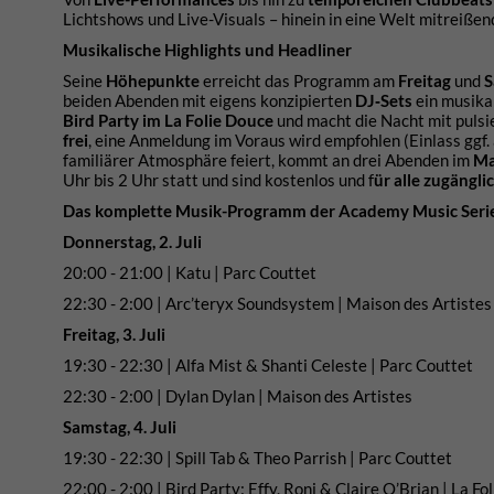
Lichtshows und Live-Visuals – hinein in eine Welt mitreißen
Musikalische Highlights und Headliner
Seine
Höhepunkte
erreicht das Programm am
Freitag
und
S
beiden Abenden mit eigens konzipierten
DJ‑Sets
ein musika
Bird Party im La Folie Douce
und macht die Nacht mit puls
frei
, eine Anmeldung im Voraus wird empfohlen (Einlass ggf.
familiärer Atmosphäre feiert, kommt an drei Abenden im
Ma
Uhr bis 2 Uhr statt und sind kostenlos und f
ür alle zugängli
Das komplette Musik-Programm der Academy Music Seri
Donnerstag, 2. Juli
20:00 - 21:00 | Katu | Parc Couttet
22:30 - 2:00 | Arc’teryx Soundsystem | Maison des Artistes
Freitag, 3. Juli
19:30 - 22:30 | Alfa Mist & Shanti Celeste | Parc Couttet
22:30 - 2:00 | Dylan Dylan | Maison des Artistes
Samstag, 4. Juli
19:30 - 22:30 | Spill Tab & Theo Parrish | Parc Couttet
22:00 - 2:00 | Bird Party: Effy, Roni & Claire O’Brian | La Fo