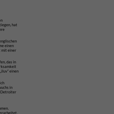
en
tiegen, hat
hre
 englischen
ene einen
t mit einer
n, das in
rksamkeit
„iluv“ einen
ich
wuchs in
 Detroiter
mmen.
erarbeitet.