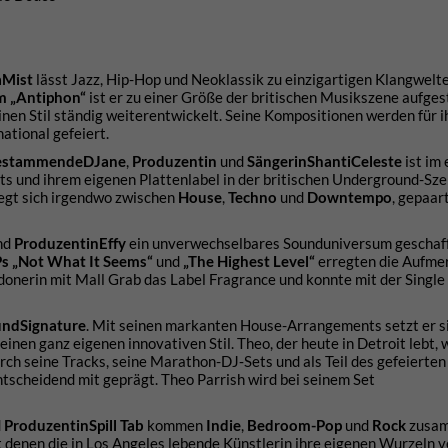
a
Mist
lässt Jazz, Hip-Hop und Neoklassik zu einzigartigen Klangwelt
 „Antiphon“
ist er zu einer Größe der britischen Musikszene aufges
nen Stil ständig weiterentwickelt. Seine Kompositionen werden für i
tional gefeiert.
e
stammende
DJane
,
Produzentin
und
Sängerin
Shanti
Celeste
ist im
ets und ihrem eigenen Plattenlabel in der britischen Underground-Sz
gt sich irgendwo zwischen
House
,
Techno
und
Downtempo
, gepaar
nd
Produzentin
Effy
ein unverwechselbares Sounduniversum geschaffe
s „Not What It Seems“
und
„
The Highest Level“
erregten die Aufme
onerin mit Mall Grab das Label Fragrance und konnte mit der Single 
und
Signature
. Mit seinen markanten House-Arrangements setzt er s
nen ganz eigenen innovativen Stil. Theo, der heute in Detroit lebt, 
Durch seine Tracks, seine Marathon-DJ‑Sets und als Teil des gefeierten
ntscheidend mit geprägt. Theo Parrish wird bei seinem Set
d
Produzentin
Spill Tab
kommen
Indie
,
Bedroom-Pop
und
Rock
zusa
it denen die in Los Angeles lebende Künstlerin ihre eigenen Wurzeln v