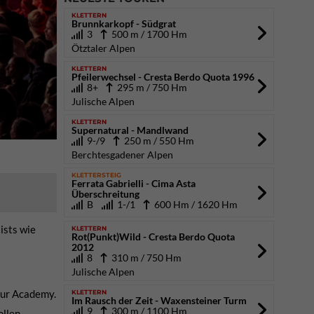
KLETTERN
Brunnkarkopf - Südgrat
3
500 m / 1700 Hm
Ötztaler Alpen
KLETTERN
Pfeilerwechsel - Cresta Berdo Quota 1996
8+
295 m / 750 Hm
Julische Alpen
KLETTERN
Supernatural - Mandlwand
9-/9
250 m / 550 Hm
Berchtesgadener Alpen
KLETTERSTEIG
Ferrata Gabrielli - Cima Asta
Überschreitung
B
1-/1
600 Hm / 1620 Hm
ists wie
KLETTERN
Rot(Punkt)Wild - Cresta Berdo Quota
2012
8
310 m / 750 Hm
Julische Alpen
zur Academy.
KLETTERN
Im Rausch der Zeit - Waxensteiner Turm
9
300 m / 1100 Hm
ollen